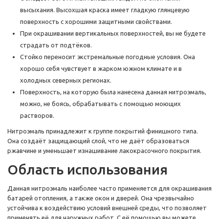
высыхания. Высохшая краска имеет гладкую глянцевую
поверхность с хорошими защитными свойствами.
При окрашивании вертикальных поверхностей, вы не будете
страдать от подтёков.
Стойко переносит экстремальные погодные условия. Она
хорошо себя чувствует в жарком южном климате и в
холодных северных регионах.
Поверхность, на которую была нанесена данная нитроэмаль,
можно, не боясь, обрабатывать с помощью моющих
растворов.
Нитроэмаль принадлежит к группе покрытий финишного типа.
Она создаёт защищающий слой, что не даёт образоваться
ржавчине и уменьшает изнашивание лакокрасочного покрытия.
Область использования
Данная нитроэмаль наиболее часто применяется для окрашивания
батарей отопления, а также окон и дверей. Она чрезвычайно
устойчива к воздействию условий внешней среды, что позволяет
применять её для наружных работ. С её помощью вы можете