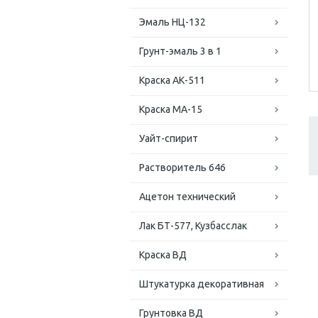
Эмаль НЦ-132
Грунт-эмаль 3 в 1
Краска АК-511
Краска МА-15
Уайт-спирит
Растворитель 646
Ацетон технический
Лак БТ-577, Кузбасслак
Краска ВД
Штукатурка декоративная
Грунтовка ВД