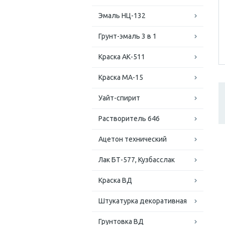
Эмаль НЦ-132
Грунт-эмаль 3 в 1
Краска АК-511
Краска МА-15
Уайт-спирит
Растворитель 646
Ацетон технический
Лак БТ-577, Кузбасслак
Краска ВД
Штукатурка декоративная
Грунтовка ВД