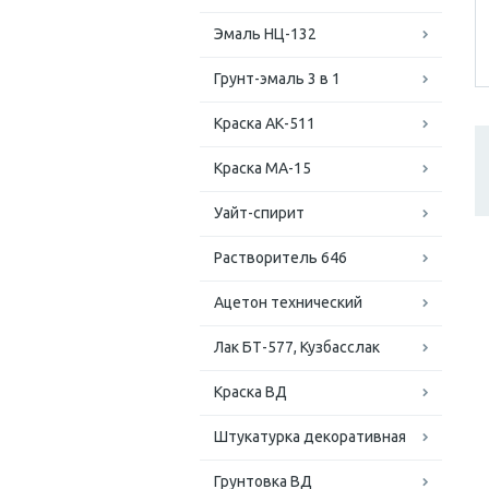
Эмаль НЦ-132
Грунт-эмаль 3 в 1
Краска АК-511
Краска МА-15
Уайт-спирит
Растворитель 646
Ацетон технический
Лак БТ-577, Кузбасслак
Краска ВД
Штукатурка декоративная
Грунтовка ВД