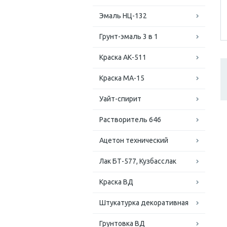
Эмаль НЦ-132
Грунт-эмаль 3 в 1
Краска АК-511
Краска МА-15
Уайт-спирит
Растворитель 646
Ацетон технический
Лак БТ-577, Кузбасслак
Краска ВД
Штукатурка декоративная
Грунтовка ВД