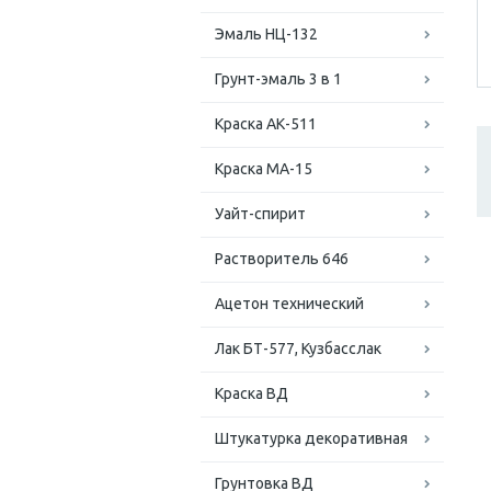
Эмаль НЦ-132
Грунт-эмаль 3 в 1
Краска АК-511
Краска МА-15
Уайт-спирит
Растворитель 646
Ацетон технический
Лак БТ-577, Кузбасслак
Краска ВД
Штукатурка декоративная
Грунтовка ВД